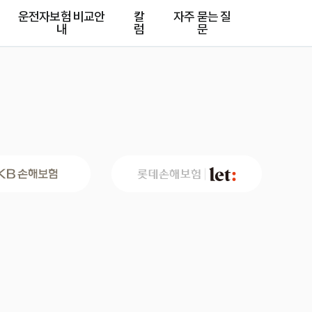
운전자보험 비교안
칼
자주 묻는 질
내
럼
문