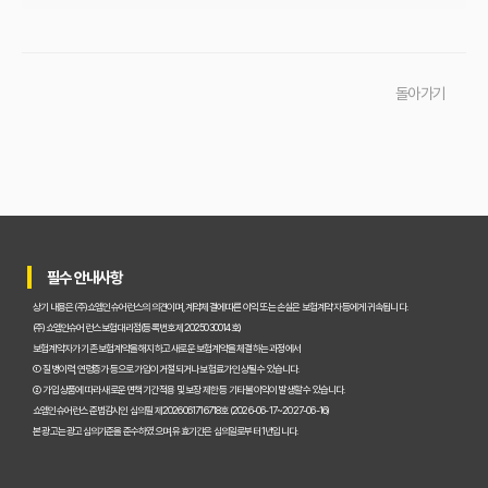
이것만 알면 끝! 복잡한 운전자보험, 주요 상품별 보장 내용 완벽 비교
실제 가입자가 말하는 운전자보험 비교사이트 솔직 후기 및 장단점 분석
돌아가기
교통사고 처리 비용, 운전자보험 비교사이트로 아끼는 법과 필수 보장 항목은?
운전자보험 비교사이트 실제 사용 후기, 이것만 알면 호갱 탈출!
운전자보험 비교사이트, 정말 최저가 보장할까? 현명하게 활용하는 법
운전자보험 비교사이트, 숨겨진 혜택과 꼭 피해야 할 함정 3가지
필수 안내사항
운전자보험 가입, 비교사이트 대 설계사 어느 쪽이 유리할까?
상기 내용은 (주)쇼엠인슈어런스의 의견이며, 계약체결에 따른 이익 또는 손실은 보험계약자 등에게 귀속됩니다.
초보도 성공! 운전자보험 비교사이트로 내게 맞는 보험 찾는 5단계
(주)쇼엠인슈어런스 보험대리점(등록번호 제2025030014호)
보험계약자가 기존 보험계약을 해지하고 새로운 보험계약을 체결하는 과정에서
2026년 운전자보험, 복잡한 보장! 비교사이트로 한 번에 해결하기
① 질병이력, 연령증가 등으로 가입이 거절되거나 보험료가 인상될 수 있습니다.
② 가입 상품에 따라 새로운 면책기간 적용 및 보장 제한 등 기타 불이익이 발생할 수 있습니다.
내 운전자보험, 최적의 선택은? 비교사이트 완벽 활용 가이드
쇼엠인슈어런스 준법감시인 심의필 제2026061716718호 (2026-06-17~2027-06-16)
본 광고는 광고심의기준을 준수하였으며, 유효기간은 심의일로부터 1년입니다.
초보 운전도 걱정 끝! 운전자보험 비교사이트, 이것만 알면 돼