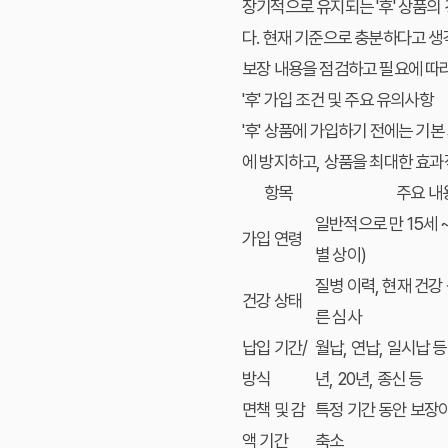
장기적으로 유지되는 '후' 상품의
다. 현재 기준으로 충분하다고 
보장 내용을 점검하고 필요에 따
'후' 가입 조건 및 주요 유의사항
'후' 상품에 가입하기 전에는 기본
에 방지하고, 상품을 최대한 효과
항목
주요 내
일반적으로 만 15세 ~
가입 연령
별 상이)
질병 이력, 현재 건강
건강 상태
른 심사
납입 기간/
월납, 연납, 일시납 등 
방식
년, 20년, 종신 등
면책 및 감
특정 기간 동안 보장
액 기간
축소