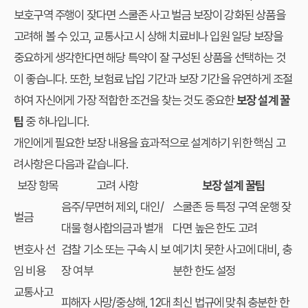
보호구역 주행이 잦다면 스쿨존 사고 벌금 보장이 강화된 상품을
고려해 볼 수 있고, 교통사고 시 상해 치료비나 입원 일당 보장을
중요하게 생각한다면 해당 특약이 잘 구성된 상품을 선택하는 것
이 좋습니다. 또한, 보험료 납입 기간과 보장 기간을 유연하게 조절
하여 자신에게 가장 적합한 조건을 찾는 것도 중요한
보장 설계 꿀
팁
중 하나입니다.
개인에게 필요한 보장 내용을 효과적으로 설계하기 위한 핵심 고
려사항은 다음과 같습니다.
보장 항목
고려 사항
보장 설계 꿀팁
음주/무면허 제외, 대인/
스쿨존 등 특정 구역 운행 잦
벌금
대물 형사합의금과 별개
다면 높은 한도 고려
변호사 선
검찰 기소 또는 구속 시 보
예기치 못한 사고에 대비, 충
임 비용
장 여부
분한 한도 설정
교통사고
피해자 사망/중상해, 12대
최신 법규에 맞춰 충분한 한