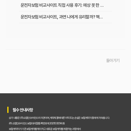
운전자보험 비교사이트 직접 사용 후기: 예상 못 한 단점과 알짜배기 혜택
운전자보험 비교사이트, 과연 나에게 유리할까? 핵심 정보 총정리
초보 운전자도 쉽게! 운전자보험 비교사이트 활용 팁과 현명한 선택 가이드
이것만 알면 끝! 복잡한 운전자보험, 주요 상품별 보장 내용 완벽 비교
실제 가입자가 말하는 운전자보험 비교사이트 솔직 후기 및 장단점 분석
돌아가기
교통사고 처리 비용, 운전자보험 비교사이트로 아끼는 법과 필수 보장 항목은?
운전자보험 비교사이트 실제 사용 후기, 이것만 알면 호갱 탈출!
운전자보험 비교사이트, 정말 최저가 보장할까? 현명하게 활용하는 법
운전자보험 비교사이트, 숨겨진 혜택과 꼭 피해야 할 함정 3가지
필수 안내사항
운전자보험 가입, 비교사이트 대 설계사 어느 쪽이 유리할까?
상기 내용은 (주)쇼엠인슈어런스의 의견이며, 계약체결에 따른 이익 또는 손실은 보험계약자 등에게 귀속됩니다.
초보도 성공! 운전자보험 비교사이트로 내게 맞는 보험 찾는 5단계
(주)쇼엠인슈어런스 보험대리점(등록번호 제2025030014호)
보험계약자가 기존 보험계약을 해지하고 새로운 보험계약을 체결하는 과정에서