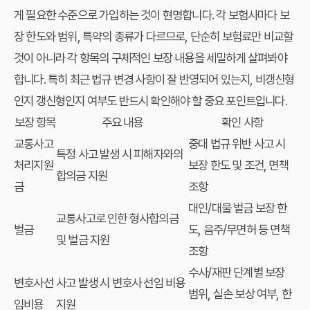
게 필요한 수준으로 가입하는 것이 현명합니다. 각 보험사마다 보
장 한도와 범위, 특약의 종류가 다르므로, 단순히 보험료만 비교할
것이 아니라 각 항목의 구체적인 보장 내용을 세밀하게 살펴봐야
합니다. 특히 최근 법규 변경 사항이 잘 반영되어 있는지, 비갱신형
인지 갱신형인지 여부도 반드시 확인해야 할 중요 포인트입니다.
보장 항목
주요 내용
확인 사항
교통사고
중대 법규 위반 사고 시
특정 사고 발생 시 피해자와의
처리지원
보장 한도 및 조건, 면책
합의금 지원
금
조항
대인/대물 벌금 보장 한
교통사고로 인한 형사합의금
벌금
도, 음주/무면허 등 면책
및 벌금 지원
조항
수사/재판 단계별 보장
변호사선
사고 발생 시 변호사 선임 비용
범위, 실손 보상 여부, 한
임비용
지원