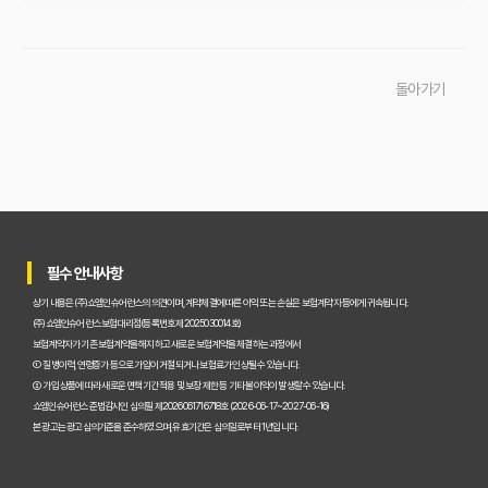
초보 운전자 주목! 운전자보험 비교사이트로 후회 없이 가입하는 핵심 꿀팁
운전자보험 비교사이트, 어디가 가장 좋을까? 선택 기준 완벽 분석
돌아가기
운전자보험 비교사이트 직접 사용 후기: 예상 못 한 단점과 알짜배기 혜택
운전자보험 비교사이트, 과연 나에게 유리할까? 핵심 정보 총정리
초보 운전자도 쉽게! 운전자보험 비교사이트 활용 팁과 현명한 선택 가이드
이것만 알면 끝! 복잡한 운전자보험, 주요 상품별 보장 내용 완벽 비교
필수 안내사항
실제 가입자가 말하는 운전자보험 비교사이트 솔직 후기 및 장단점 분석
상기 내용은 (주)쇼엠인슈어런스의 의견이며, 계약체결에 따른 이익 또는 손실은 보험계약자 등에게 귀속됩니다.
교통사고 처리 비용, 운전자보험 비교사이트로 아끼는 법과 필수 보장 항목은?
(주)쇼엠인슈어런스 보험대리점(등록번호 제2025030014호)
보험계약자가 기존 보험계약을 해지하고 새로운 보험계약을 체결하는 과정에서
운전자보험 비교사이트 실제 사용 후기, 이것만 알면 호갱 탈출!
① 질병이력, 연령증가 등으로 가입이 거절되거나 보험료가 인상될 수 있습니다.
② 가입 상품에 따라 새로운 면책기간 적용 및 보장 제한 등 기타 불이익이 발생할 수 있습니다.
운전자보험 비교사이트, 정말 최저가 보장할까? 현명하게 활용하는 법
쇼엠인슈어런스 준법감시인 심의필 제2026061716718호 (2026-06-17~2027-06-16)
본 광고는 광고심의기준을 준수하였으며, 유효기간은 심의일로부터 1년입니다.
운전자보험 비교사이트, 숨겨진 혜택과 꼭 피해야 할 함정 3가지