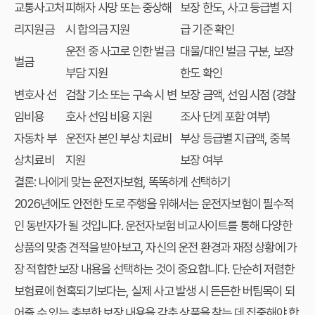
교통사고처
피해자 사망 또는 중상해
보장 한도, 사고 등급별 지
리지원금
시 합의금 지원
급 기준 확인
운전 중 사고로 인한 벌금
대물/대인 벌금 구분, 보장
벌금
부담 지원
한도 확인
변호사 선
검찰 기소 또는 구속 시 변
보장 금액, 선임 시점 (경찰
임비용
호사 선임 비용 지원
조사 단계 포함 여부)
자동차 부
운전자 본인 부상 치료비
부상 등급별 지급액, 중복
상치료비
지원
보장 여부
결론: 나에게 맞는 운전자보험, 똑똑하게 선택하기
2026년에도 안전한 도로 주행을 위해서는 운전자보험이 필수적
인 동반자가 될 것입니다.
운전자보험 비교사이트
를 통해 다양한
상품의
맞춤 견적
을 받아보고, 자신의 운전 환경과 재정 상황에 가
장 적합한 보장 내용을 선택하는 것이 중요합니다. 단순히 저렴한
보험료에 현혹되기보다는, 실제 사고 발생 시 든든한 버팀목이 되
어줄 수 있는 충분한 보장 내용을 갖춘 상품을 찾는 데 집중해야 합