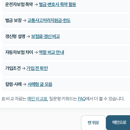
운전자보험 특약
→
벌금·변호사 특약 활용
벌금 보장
→
교통사고처리지원금·한도
갱신형 설명
→
보험료·갱신 비교
자동차보험 차이
→
역할 비교 안내
가입조건
→
가입 전 확인
칼럼·사례
→
사례형 글 모음
표·비교 자료는
메인 비교표
, 질문형 키워드는
FAQ
에서 더 볼 수 있습니다.
메인으로
맨 위로