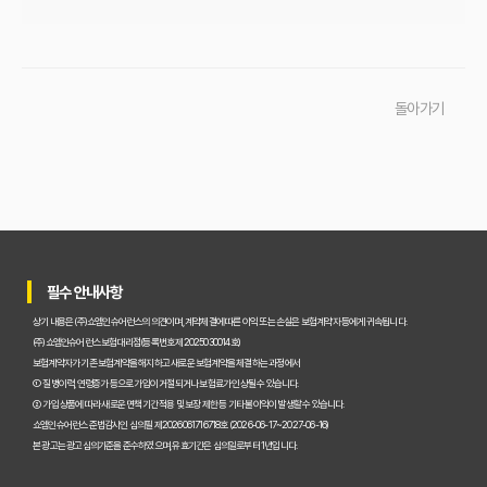
이것만 알면 끝! 복잡한 운전자보험, 주요 상품별 보장 내용 완벽 비교
실제 가입자가 말하는 운전자보험 비교사이트 솔직 후기 및 장단점 분석
돌아가기
교통사고 처리 비용, 운전자보험 비교사이트로 아끼는 법과 필수 보장 항목은?
운전자보험 비교사이트 실제 사용 후기, 이것만 알면 호갱 탈출!
운전자보험 비교사이트, 정말 최저가 보장할까? 현명하게 활용하는 법
운전자보험 비교사이트, 숨겨진 혜택과 꼭 피해야 할 함정 3가지
필수 안내사항
운전자보험 가입, 비교사이트 대 설계사 어느 쪽이 유리할까?
상기 내용은 (주)쇼엠인슈어런스의 의견이며, 계약체결에 따른 이익 또는 손실은 보험계약자 등에게 귀속됩니다.
초보도 성공! 운전자보험 비교사이트로 내게 맞는 보험 찾는 5단계
(주)쇼엠인슈어런스 보험대리점(등록번호 제2025030014호)
보험계약자가 기존 보험계약을 해지하고 새로운 보험계약을 체결하는 과정에서
2026년 운전자보험, 복잡한 보장! 비교사이트로 한 번에 해결하기
① 질병이력, 연령증가 등으로 가입이 거절되거나 보험료가 인상될 수 있습니다.
② 가입 상품에 따라 새로운 면책기간 적용 및 보장 제한 등 기타 불이익이 발생할 수 있습니다.
내 운전자보험, 최적의 선택은? 비교사이트 완벽 활용 가이드
쇼엠인슈어런스 준법감시인 심의필 제2026061716718호 (2026-06-17~2027-06-16)
본 광고는 광고심의기준을 준수하였으며, 유효기간은 심의일로부터 1년입니다.
초보 운전도 걱정 끝! 운전자보험 비교사이트, 이것만 알면 돼