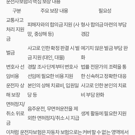
운전자보험의 핵심 보장 내용
구분
주요 보장 내용
필요성
교통사고
피해자와의 합의금 지원 (사
형사 합의금 마련의 부담
처리 지원
망, 중상해 등)
경감
금
사고로 인한 확정 판결 시 벌
예기치 않은 벌금 부담 완
벌금
금 지원 (대인, 대물)
화
변호사 선
경찰 조사 단계부터 변호사
법률 전문가의 조력을 통
임비용
선임에 필요한 비용 지원
한 신속하고 정확한 대응
운전자 상
본인의 상해 치료비, 입원일
사고로 인한 본인의 치료
해 보장
당 등
비 부담 완화
면허정지/
음주운전, 무면허운전을 제
취소 위로
생계 활동에 필요한 지원
외한 면허정지/취소 시 지급
금
이처럼 운전자보험은 자동차 보험으로는 커버할 수 없는 영역에서