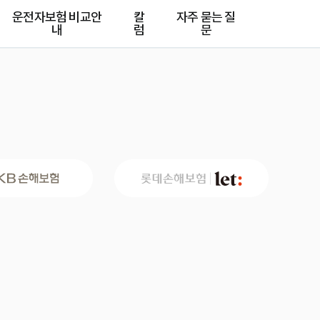
운전자보험 비교안
칼
자주 묻는 질
내
럼
문