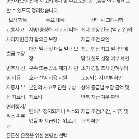
운전자보험 선택 시 고려해야 할 주요 보장 항목들을 한눈에 비교
할 수 있도록 정리했습니다.
보장 항목
주요 내용
선택 시 고려사항
교통사고
사망/중상해 사고 시 피해
최대 보장 한도 (억 단위)와
처리지원금
자 합의금 보장
지급 조건 확인
대인 벌금 및 대물 벌금 보
최근 법정 최고 벌금액에
벌금 보장
장
맞춰 한도 설정 여부 확인
변호사 선
구속 또는 공소 제기 시 변
초기 경찰 조사 단계부터
임 비용
호사 선임 비용 지원
보장되는지 여부 확인
자동차 부
본인의 사고로 인한 부상
상해 등급별 보장 금액 및
상 치료비
치료비
반복 지급 여부 확인
면허정지/
면허가 정지되거나 취소되
지급 조건(기간, 사유) 및
취소 위로
었을 때 지급되는 위로금
금액 확인
금
든든한 운전을 위한 현명한 선택