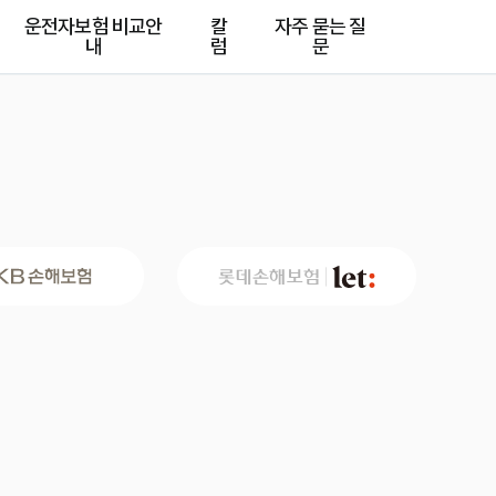
운전자보험 비교안
칼
자주 묻는 질
내
럼
문