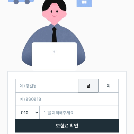
남
여
보험료 확인