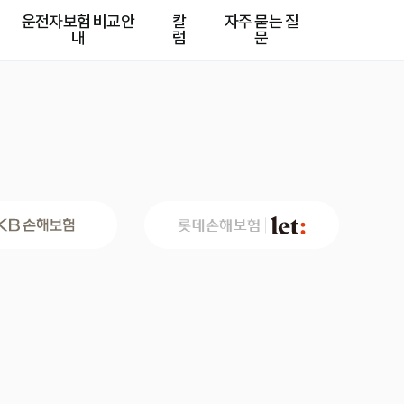
운전자보험 비교안
칼
자주 묻는 질
내
럼
문