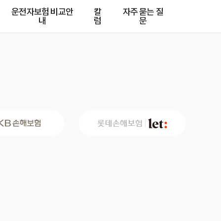
운전자보험 비교안
칼
자주 묻는 질
내
럼
문