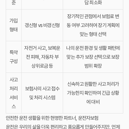
준
담 최소화
장기적인 관점에서 보험료 변
가입
갱신형 vs 비갱신형
동 여부 고려하여 장기 계획에
형태
맞는 형태 선택
자전거 사고, 보복운
나의 운전 환경 및 생활 패턴에
특약
전 피해, 자동차 부
맞는 추가 보장 선택으로 보장
구성
상위로금 등
범위 확장
사고
신속하고 원활한 사고 처리가
처리
보험사의 사고 접수
가능한지 확인하여 긴급 상황
서비
및 처리 시스템
에 대비
스
안전한 운전 생활을 위한 현명한 파트너, 운전자보험
운전은 우리의 삶을 더욱 편리하고 풍요롭게 만들어주지만, 언제