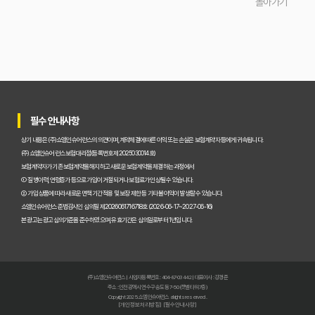
돌아가기
운전자보험 비교사이트 직접 사용 후기: 예상 못 한 단점과 알짜배기 혜택
운전자보험 비교사이트, 과연 나에게 유리할까? 핵심 정보 총정리
초보 운전자도 쉽게! 운전자보험 비교사이트 활용 팁과 현명한 선택 가이드
이것만 알면 끝! 복잡한 운전자보험, 주요 상품별 보장 내용 완벽 비교
필수 안내사항
실제 가입자가 말하는 운전자보험 비교사이트 솔직 후기 및 장단점 분석
상기 내용은 (주)쇼엠인슈어런스의 의견이며, 계약체결에 따른 이익 또는 손실은 보험계약자 등에게 귀속됩니다.
교통사고 처리 비용, 운전자보험 비교사이트로 아끼는 법과 필수 보장 항목은?
(주)쇼엠인슈어런스 보험대리점(등록번호 제2025030014호)
보험계약자가 기존 보험계약을 해지하고 새로운 보험계약을 체결하는 과정에서
운전자보험 비교사이트 실제 사용 후기, 이것만 알면 호갱 탈출!
① 질병이력, 연령증가 등으로 가입이 거절되거나 보험료가 인상될 수 있습니다.
② 가입 상품에 따라 새로운 면책기간 적용 및 보장 제한 등 기타 불이익이 발생할 수 있습니다.
운전자보험 비교사이트, 정말 최저가 보장할까? 현명하게 활용하는 법
쇼엠인슈어런스 준법감시인 심의필 제2026061716718호 (2026-06-17~2027-06-16)
본 광고는 광고심의기준을 준수하였으며, 유효기간은 심의일로부터 1년입니다.
운전자보험 비교사이트, 숨겨진 혜택과 꼭 피해야 할 함정 3가지
운전자보험 가입, 비교사이트 대 설계사 어느 쪽이 유리할까?
(주)쇼엠인슈어런스 | 사업자등록번호 : 404-87-03442 | 대표이사 : 강경준
주소 : 인천광역시 연수구 송도동 7-50 (갯벌타워 7층)
초보도 성공! 운전자보험 비교사이트로 내게 맞는 보험 찾는 5단계
Copyright 2025. 쇼엠인슈어런스 all rights reserved.
[개인정보처리방침]
[필수안내사항]