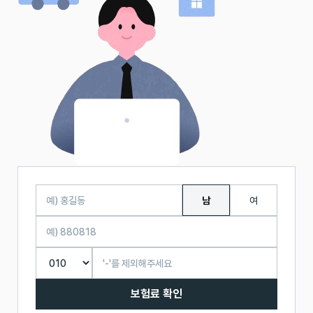
남
여
보험료 확인