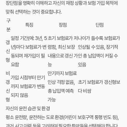
장단점을 명확히 이해하고 자신의 재정 상황과 보험 가입 목적에
맞춰 선택하는 것이 중요합니다.
구
특징
장점
단점
분
일정 기간(예: 3년, 5
초기 보험료가 저
나이가 들수록 보험료가
갱
년)마다 보험료가 변
렴함, 최신 보장
인상될 수 있음, 장기적
신
동되며 재가입이 필
내용으로 갱신 가
인 총 납입액이 커질 수
형
요함
능
있음
비
만기까지 보험료
가입 시점부터 만기
갱
인상 걱정 없음,
초기 보험료가 갱신형보
까지 보험료가 변동
신
총 납입액 예측
다 비쌈
되지 않음
형
가능
자신의 운전 습관 및 환경
평소 운전량, 운전하는 도로 환경(어린이 보호구역 통행 빈도 등),
과거 사고 이력 등을 고려하여 필요한 특약들을 선택해야 합니다.