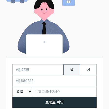
남
여
보험료 확인