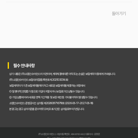
실제 가입자가 말하는 운전자보험 비교사이트 솔직 후기 및 장단점 분석
돌아가기
교통사고 처리 비용, 운전자보험 비교사이트로 아끼는 법과 필수 보장 항목은?
운전자보험 비교사이트 실제 사용 후기, 이것만 알면 호갱 탈출!
운전자보험 비교사이트, 정말 최저가 보장할까? 현명하게 활용하는 법
운전자보험 비교사이트, 숨겨진 혜택과 꼭 피해야 할 함정 3가지
필수 안내사항
운전자보험 가입, 비교사이트 대 설계사 어느 쪽이 유리할까?
상기 내용은 (주)쇼엠인슈어런스의 의견이며, 계약체결에 따른 이익 또는 손실은 보험계약자 등에게 귀속됩니다.
초보도 성공! 운전자보험 비교사이트로 내게 맞는 보험 찾는 5단계
(주)쇼엠인슈어런스 보험대리점(등록번호 제2025030014호)
보험계약자가 기존 보험계약을 해지하고 새로운 보험계약을 체결하는 과정에서
2026년 운전자보험, 복잡한 보장! 비교사이트로 한 번에 해결하기
① 질병이력, 연령증가 등으로 가입이 거절되거나 보험료가 인상될 수 있습니다.
② 가입 상품에 따라 새로운 면책기간 적용 및 보장 제한 등 기타 불이익이 발생할 수 있습니다.
내 운전자보험, 최적의 선택은? 비교사이트 완벽 활용 가이드
쇼엠인슈어런스 준법감시인 심의필 제2026061716718호 (2026-06-17~2027-06-16)
본 광고는 광고심의기준을 준수하였으며, 유효기간은 심의일로부터 1년입니다.
초보 운전도 걱정 끝! 운전자보험 비교사이트, 이것만 알면 돼
직접 경험한 운전자보험 비교사이트! 현명한 가입 노하우 대방출
(주)쇼엠인슈어런스 | 사업자등록번호 : 404-87-03442 | 대표이사 : 강경준