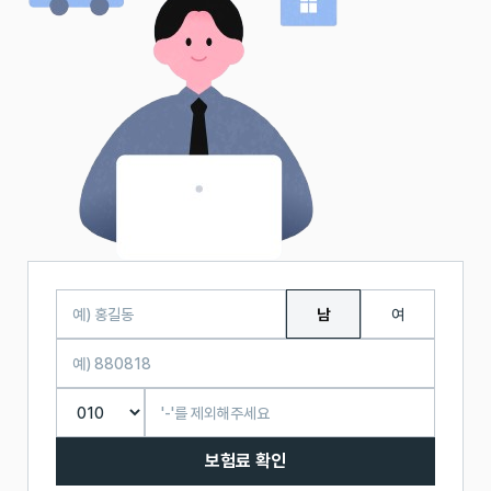
남
여
보험료 확인