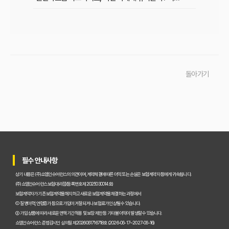
초보 운전자도 쉽게! 운전자보험 비교사이트 활용 팁과 현명한 선택 가이드
이것만 알면 끝! 복잡한 운전자보험, 주요 상품별 보장 내용 완벽 비교
실제 가입자가 말하는 운전자보험 비교사이트 솔직 후기 및 장단점 분석
돌아가기
교통사고 처리 비용, 운전자보험 비교사이트로 아끼는 법과 필수 보장 항목은?
운전자보험 비교사이트 실제 사용 후기, 이것만 알면 호갱 탈출!
운전자보험 비교사이트, 정말 최저가 보장할까? 현명하게 활용하는 법
운전자보험 비교사이트, 숨겨진 혜택과 꼭 피해야 할 함정 3가지
필수 안내사항
운전자보험 가입, 비교사이트 대 설계사 어느 쪽이 유리할까?
상기 내용은 (주)쇼엠인슈어런스의 의견이며, 계약체결에 따른 이익 또는 손실은 보험계약자 등에게 귀속됩니다.
초보도 성공! 운전자보험 비교사이트로 내게 맞는 보험 찾는 5단계
(주)쇼엠인슈어런스 보험대리점(등록번호 제2025030014호)
보험계약자가 기존 보험계약을 해지하고 새로운 보험계약을 체결하는 과정에서
2026년 운전자보험, 복잡한 보장! 비교사이트로 한 번에 해결하기
① 질병이력, 연령증가 등으로 가입이 거절되거나 보험료가 인상될 수 있습니다.
② 가입 상품에 따라 새로운 면책기간 적용 및 보장 제한 등 기타 불이익이 발생할 수 있습니다.
내 운전자보험, 최적의 선택은? 비교사이트 완벽 활용 가이드
쇼엠인슈어런스 준법감시인 심의필 제2026061716718호 (2026-06-17~2027-06-16)