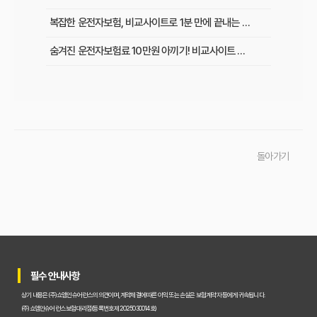
복잡한 운전자보험, 비교사이트로 1분 만에 끝내는 최적 보험료 찾기
숨겨진 운전자보험료 10만원 아끼기! 비교사이트 활용법 이것부터 확인
인기 운전자보험 비교사이트 3곳, 장단점부터 보험료 차이까지 한눈에 비교
초보 운전자 주목! 운전자보험 비교사이트로 후회 없이 가입하는 핵심 꿀팁
운전자보험 비교사이트, 어디가 가장 좋을까? 선택 기준 완벽 분석
돌아가기
운전자보험 비교사이트 직접 사용 후기: 예상 못 한 단점과 알짜배기 혜택
운전자보험 비교사이트, 과연 나에게 유리할까? 핵심 정보 총정리
초보 운전자도 쉽게! 운전자보험 비교사이트 활용 팁과 현명한 선택 가이드
이것만 알면 끝! 복잡한 운전자보험, 주요 상품별 보장 내용 완벽 비교
필수 안내사항
실제 가입자가 말하는 운전자보험 비교사이트 솔직 후기 및 장단점 분석
상기 내용은 (주)쇼엠인슈어런스의 의견이며, 계약체결에 따른 이익 또는 손실은 보험계약자 등에게 귀속됩니다.
교통사고 처리 비용, 운전자보험 비교사이트로 아끼는 법과 필수 보장 항목은?
(주)쇼엠인슈어런스 보험대리점(등록번호 제2025030014호)