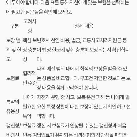
에 두어야 합니다. 다음 표를 통해 자신에게 맞는 보험을 선택하는
데 필요한 질문들을 확인해 보세요.
고려사
구분
상세 내용
항
보장 범
핵심 보
변호사 선임 비용, 벌금, 교통사고처리지원금 등
위 및 한
장 충분
이 법정 한도에 맞춰 충분히 보장되는지 확인합니
도
성
다.
나의 예산 범위 내에서 최적의 보장을 받을 수 있
합리적
보험료
는 상품을 비교합니다. 무조건 저렴한 것보다는 보
인 수준
장 내용을 함께 고려해야 합니다.
나에게
자전거 운행 중 사고, 보복 운전 피해 등 나에게 필
특약의
필요한
요한 특정 상황에 대한 보장이 있는지 확인하고 선
유용성
특약
택합니다.
갱신형/
보험료
갱신 시 보험료가 인상될 수 있는 갱신형과 처음
비갱신
변동 여
납입료가 유지되는 비갱신형의 장단점을 파악하