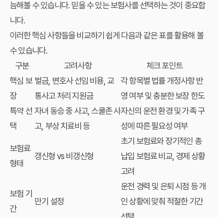
늠해볼 수 있습니다. 믿을 수 있는 보험사를 선택하는 것이 중요합
니다.
이러한 핵심 사항들을 비교하기 쉽게 다음과 같은 표를 활용해 볼
수 있습니다.
구분
고려사항
체크 포인트
핵심 보
벌금, 변호사 선임 비용, 교
각 항목별 법률 개정사항 반
장
통사고 처리 지원금
영 여부 및 충분한 보장 한도
특약 선
자녀 동승 중 사고, 스쿨존 사
자신의 운전 환경 및 가족 구
택
고, 부상 치료비 등
성에 따른 필요성 여부
초기 보험료와 장기적인 총
보험료
갱신형 vs 비갱신형
납입 보험료 비교, 경제 상황
형태
고려
운전 경력 및 은퇴 시점 등 개
보험 기
만기 설정
인 상황에 맞춰 적절한 기간
간
선택