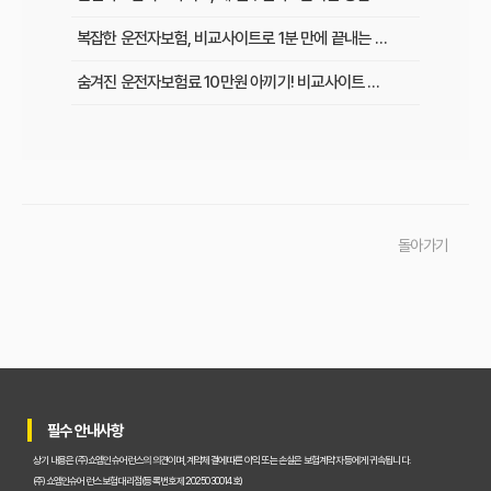
복잡한 운전자보험, 비교사이트로 1분 만에 끝내는 최적 보험료 찾기
숨겨진 운전자보험료 10만원 아끼기! 비교사이트 활용법 이것부터 확인
인기 운전자보험 비교사이트 3곳, 장단점부터 보험료 차이까지 한눈에 비교
초보 운전자 주목! 운전자보험 비교사이트로 후회 없이 가입하는 핵심 꿀팁
운전자보험 비교사이트, 어디가 가장 좋을까? 선택 기준 완벽 분석
돌아가기
운전자보험 비교사이트 직접 사용 후기: 예상 못 한 단점과 알짜배기 혜택
운전자보험 비교사이트, 과연 나에게 유리할까? 핵심 정보 총정리
초보 운전자도 쉽게! 운전자보험 비교사이트 활용 팁과 현명한 선택 가이드
이것만 알면 끝! 복잡한 운전자보험, 주요 상품별 보장 내용 완벽 비교
필수 안내사항
실제 가입자가 말하는 운전자보험 비교사이트 솔직 후기 및 장단점 분석
상기 내용은 (주)쇼엠인슈어런스의 의견이며, 계약체결에 따른 이익 또는 손실은 보험계약자 등에게 귀속됩니다.
교통사고 처리 비용, 운전자보험 비교사이트로 아끼는 법과 필수 보장 항목은?
(주)쇼엠인슈어런스 보험대리점(등록번호 제2025030014호)