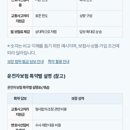
용
교통사고처리
표준 한도
상향 구성
지원금
월 보험료 체감
상대적으로 저렴
담보 확대로 상승
※ 숫자는 비교 이해를 돕기 위한 예시이며, 보험사·상품·가입 조건에
따라 달라집니다.
보장 범위·벌금 담보 안내
특약 활용 안내
운전자보험 특약별 설명 (참고)
운전자보험 특약별 설명표(개념)
특약·담보
보장 성격
교통사고처리
형사합의·조정 관련 비용
지원금
변호사선임비
수사·재판 대응 비용