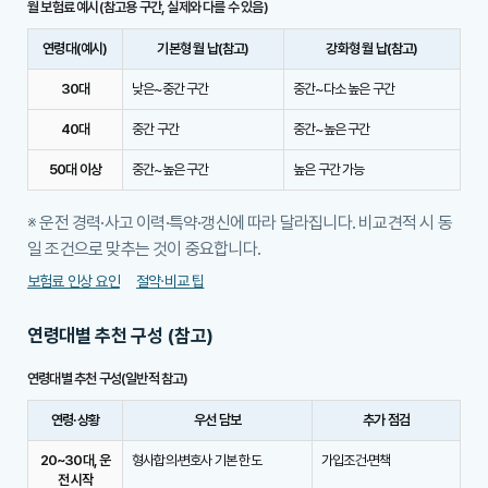
월 보험료 예시(참고용 구간, 실제와 다를 수 있음)
연령대(예시)
기본형 월 납(참고)
강화형 월 납(참고)
30대
낮은~중간 구간
중간~다소 높은 구간
40대
중간 구간
중간~높은 구간
50대 이상
중간~높은 구간
높은 구간 가능
※ 운전 경력·사고 이력·특약·갱신에 따라 달라집니다. 비교견적 시 동
일 조건으로 맞추는 것이 중요합니다.
보험료 인상 요인
절약·비교 팁
연령대별 추천 구성 (참고)
연령대별 추천 구성(일반적 참고)
연령·상황
우선 담보
추가 점검
20~30대, 운
형사합의·변호사 기본 한도
가입조건·면책
전 시작