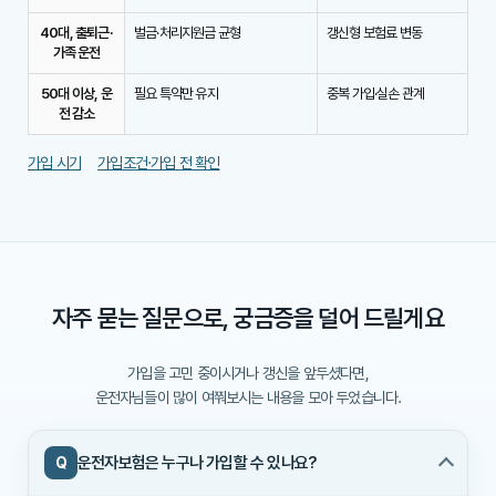
40대, 출퇴근·
벌금·처리지원금 균형
갱신형 보험료 변동
가족 운전
50대 이상, 운
필요 특약만 유지
중복 가입·실손 관계
전 감소
가입 시기
가입조건·가입 전 확인
자주 묻는 질문으로, 궁금증을 덜어 드릴게요
가입을 고민 중이시거나 갱신을 앞두셨다면,
운전자님들이 많이 여쭤보시는 내용을 모아 두었습니다.
운전자보험은 누구나 가입할 수 있나요?
Q