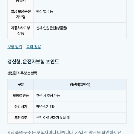
용 특약
벌금 보장 운전
행정 벌금 등
자보험
자동차사고 부
신체·입원 관련(상품별)
상 등
보장 범위
특약 활용
갱신형, 운전자보험 포인트
갱신형 자주 보는 항목
구분
갱신형(일반적)
보험료 변동
갱신 시 조정 가능
점검 시기
매년·정기 갱신
추천 검토
운전 이력 변화가 잦을 때
※ 상품명·구조는 보험사마다 다릅니다. 가입 전 약관을 확인하세요.